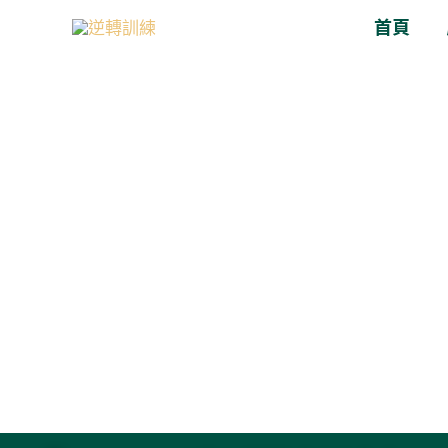
跳
首頁
至
主
要
內
容
REVERSE TRAINING