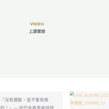
VIDEO
上課實錄
「沒有運動，是不會有救
的！」— 從巴金森患者談逆