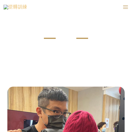
跳
至
主
要
內
Service
容